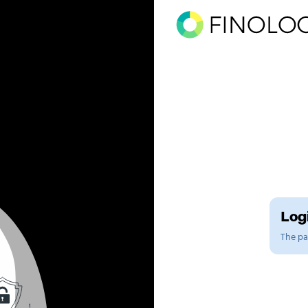
Logi
The pag